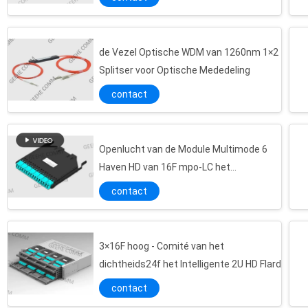
de Vezel Optische WDM van 1260nm 1×2
Splitser voor Optische Mededeling
contact
Openlucht van de Module Multimode 6
Haven HD van 16F mpo-LC het
Flardcomité
contact
3×16F hoog - Comité van het
5M OM1 OFNR Stootbord st-ST 2.0MM Kabel van Multimode Vezel de Optische Flard
dichtheids24f het Intelligente 2U HD Flard
1m 62.5/125 Koord van het de Vezel het Optische Flard van OM1 Dulpex mtrj-MTRJ
contact
3M-kabel van de de wijzevezel van pvc Aqua Jacket Duplex OS2 LC aan LC de enige