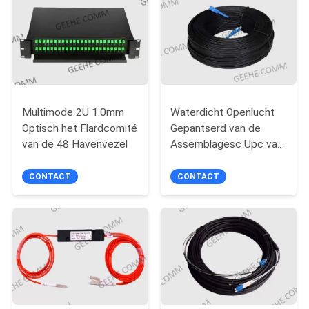
Multimode 2U 1.0mm
Waterdicht Openlucht
Optisch het Flardcomité
Gepantserd van de
van de 48 Havenvezel
Assemblagesc Upc van
het Flardkoord het
Flardkoord
CONTACT
CONTACT