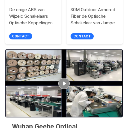
De enige ABS van
30M Outdoor Armored
Wijzelc Schakelaars
Fiber de Optische
Optische Koppelingen
Schakelaar van Jumper
van de Doos1×2
With Duplex LC van het
Gesmolten Vezel
Flardkoord
CONTACT
CONTACT
Wuhan Geehe Optical