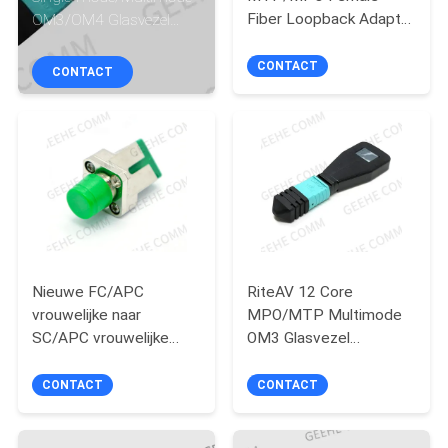
CONTACTEER
Fiber Loopback Adapter
OM3/OM4 Glasvezel
ONS
Module voor QSFP
Loopback Module
CONTACT
CONTACT
NIEUWS
GEVALLEN
SITEMAP
Nieuwe FC/APC
RiteAV 12 Core
PRIVACY
vrouwelijke naar
MPO/MTP Multimode
POLICY
SC/APC vrouwelijke
OM3 Glasvezel
hybride
Loopback
adapter/koppeling met
Module/Tester
CONTACT
CONTACT
enkelmodus glasvezel